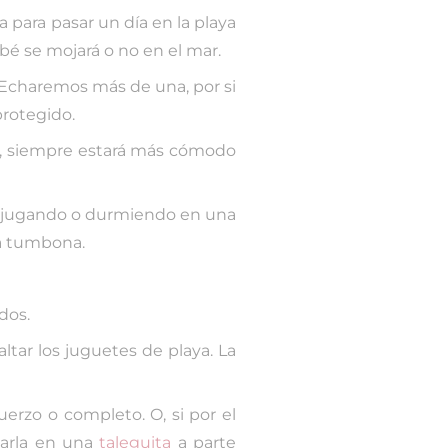
 para pasar un día en la playa
bé se mojará o no en el mar.
r. Echaremos más de una, por si
protegido.
la, siempre estará más cómodo
ía jugando o durmiendo en una
la tumbona.
dos.
tar los juguetes de playa. La
erzo o completo. O, si por el
varla en una
taleguita
a parte