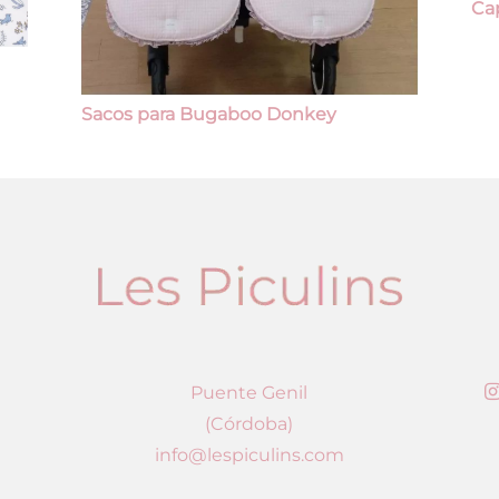
Ca
Sacos para Bugaboo Donkey
Puente Genil
(Córdoba)
info@lespiculins.com