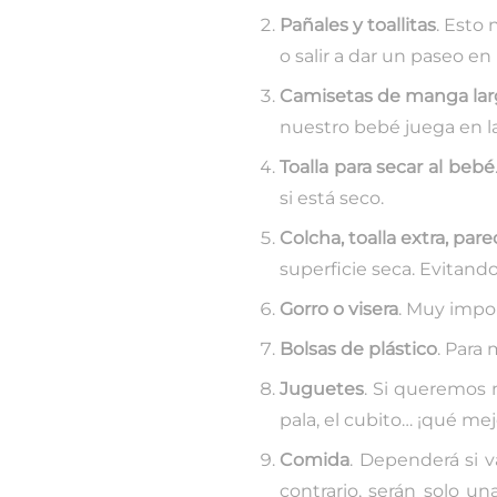
Pañales y toallitas
. Esto
o salir a dar un paseo e
Camisetas de manga lar
nuestro bebé juega en la 
Toalla para secar al bebé
si está seco.
Colcha, toalla extra, pa
superficie seca. Evitando
Gorro o visera
. Muy impor
Bolsas de plástico
. Para
Juguetes
. Si queremos 
pala, el cubito… ¡qué me
Comida
. Dependerá si v
contrario, serán solo u