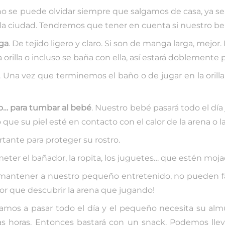
 no se puede olvidar siempre que salgamos de casa, ya sea
n la ciudad. Tendremos que tener en cuenta si nuestro be
ga
. De tejido ligero y claro. Si son de manga larga, mejo
orilla o incluso se baña con ella, así estará doblemente 
. Una vez que terminemos el baño o de jugar en la oril
reo… para tumbar al bebé
. Nuestro bebé pasará todo el d
 que su piel esté en contacto con el calor de la arena o 
tante para proteger su rostro.
 meter el bañador, la ropita, los juguetes… que estén moja
mantener a nuestro pequeño entretenido, no pueden fal
jor que descubrir la arena que jugando!
amos a pasar todo el día y el pequeño necesita su almu
nas horas. Entonces bastará con un snack. Podemos lle