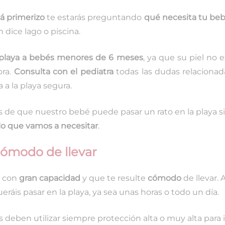
á primerizo
te estarás preguntando
qué necesita tu bebé
 dice lago o piscina.
a playa a bebés menores de 6 meses
, ya que su piel no 
ora.
Consulta con el pediatra
todas las dudas relacionada
a a la playa segura.
de que nuestro bebé puede pasar un rato en la playa sin
 lo que vamos a necesitar
.
cómodo de llevar
con
gran capacidad
y que te resulte
cómodo
de llevar. A
áis pasar en la playa, ya sea unas horas o todo un día.
s deben utilizar siempre protección alta o muy alta para ir 