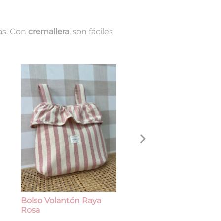
as. Con
cremallera
, son fáciles
Bolso Volantón Raya
Bolso Volantón Raya
Rosa
Tinto