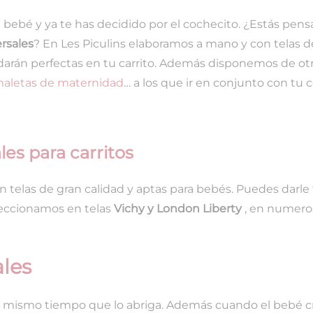
 bebé y ya te has decidido por el cochecito. ¿Estás pen
rsales
? En Les Piculins elaboramos a mano y con telas de
darán perfectas en tu carrito. Además disponemos de o
aletas de maternidad
… a los que ir en conjunto con tu 
les para carritos
n telas de gran calidad y aptas para bebés. Puedes darle
feccionamos en telas
Vichy y London Liberty
, en numeros
ales
y al mismo tiempo que lo abriga. Además cuando el bebé 