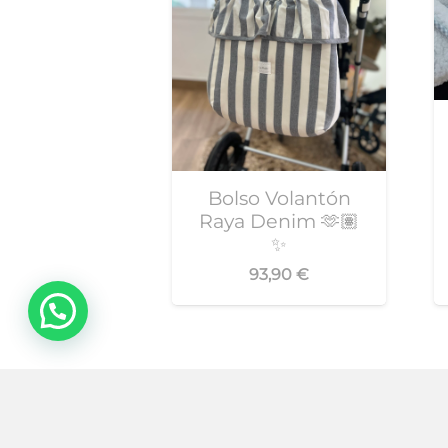
Bolso Volantón
Raya Denim 🫶🏽
✨
93,90
€