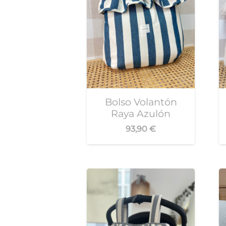
Bolso Volantón
Raya Azulón
93,90
€