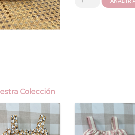
AÑADIR 
Volantón
Raya
Grisácea
cantidad
estra Colección