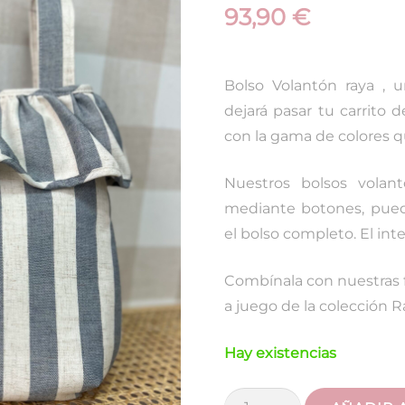
93,90
€
Bolso Volantón raya , 
dejará pasar tu carrito
con la gama de colores q
Nuestros bolsos volan
mediante botones, puede
el bolso completo. El int
Combínala con nuestras 
a juego de la colección 
Hay existencias
Bolso