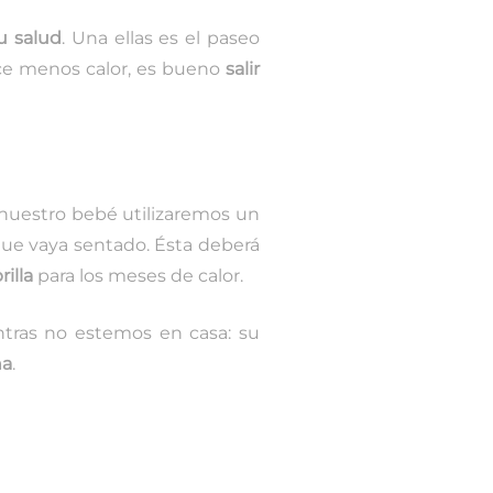
u salud
. Una ellas es el paseo
ace menos calor, es bueno
salir
nuestro bebé utilizaremos un
ue vaya sentado. Ésta deberá
illa
para los meses de calor.
ntras no estemos en casa: su
ña
.