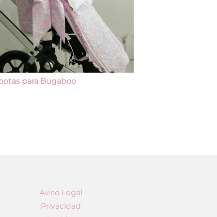
Sacos y bolsos
potas para Bugaboo
Aviso Legal
Privacidad