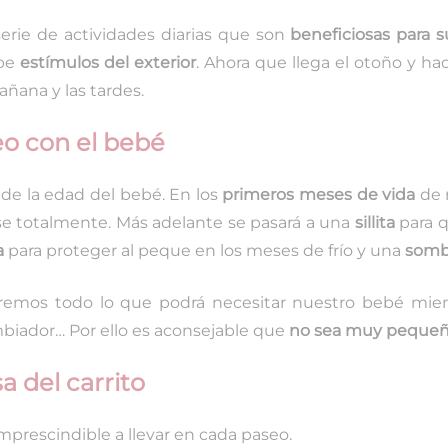
erie de actividades diarias que son
beneficiosas para s
ibe
estímulos del exterior
. Ahora que llega el otoño y h
ñana y las tardes.
eo con el bebé
de la edad del bebé. En los
primeros meses de vida
de 
se totalmente. Más adelante se pasará a una
sillita
para q
a
para proteger al peque en los meses de frío y una
sombr
evaremos todo lo que podrá necesitar nuestro bebé mie
ambiador… Por ello es aconsejable que
no sea muy peque
a del carrito
imprescindible a llevar en cada paseo.