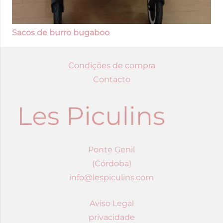
Sacos de burro bugaboo
Condições de compra
Contacto
Ponte Genil
(Córdoba)
info@lespiculins.com
Aviso Legal
privacidade