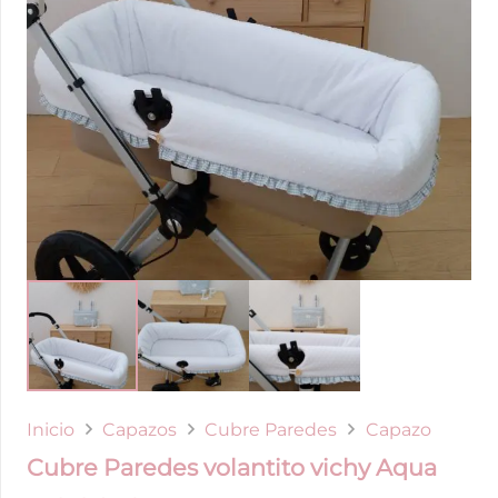
Inicio
Capazos
Cubre Paredes
Capazo
Cubre Paredes volantito vichy Aqua