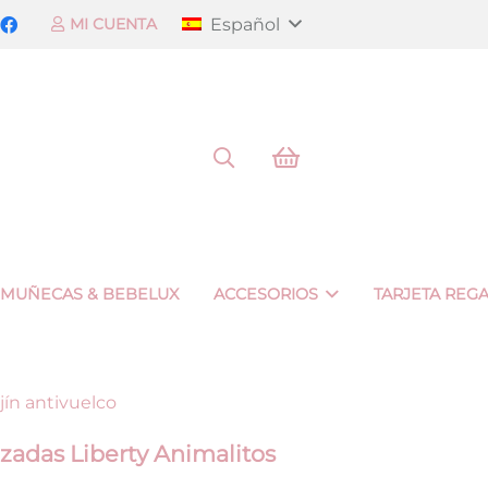
Español
MI CUENTA
 MUÑECAS & BEBELUX
ACCESORIOS
TARJETA REG
jín antivuelco
azadas Liberty Animalitos