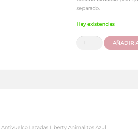
separado.
Hay existencias
Cojín
AÑADIR 
Antivuelco
Lazadas
Liberty
Animalitos
Azul
cantidad
 Antivuelco Lazadas Liberty Animalitos Azul