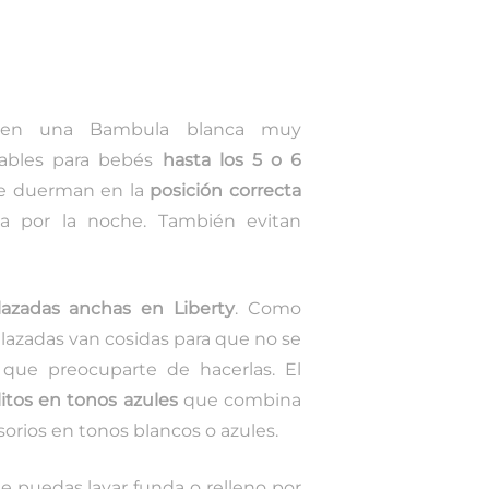
co en una Bambula blanca muy
ables para bebés
hasta los 5 o 6
e duerman en la
posición correcta
ta por la noche. También evitan
azadas anchas en Liberty
. Como
lazadas van cosidas para que no se
que preocuparte de hacerlas. El
tos en tonos azules
que combina
rios en tonos blancos o azules.
e puedas lavar funda o relleno por