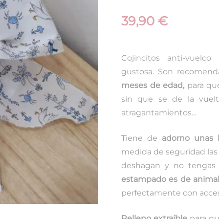
39,90
€
Cojincitos anti-vuel
gustosa. Son recomend
meses de edad,
para qu
sin que se de la vuel
atragantamientos…
Tiene de
adorno unas l
medida de seguridad las 
deshagan y no tengas 
estampado es de animali
perfectamente con acceso
Relleno extraíble
para qu