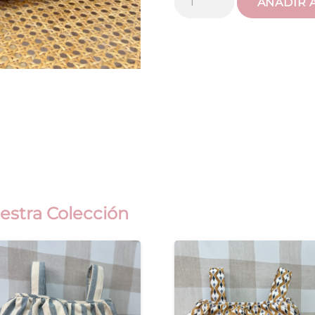
AÑADIR 
Volantón
Raya
Azulón
cantidad
estra Colección