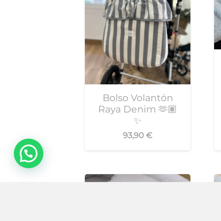
Bolso Volantón
Raya Denim 🫶🏽
✨
93,90
€