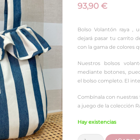
93,90
€
Bolso Volantón raya , 
dejará pasar tu carrito
con la gama de colores q
Nuestros bolsos volan
mediante botones, puede
el bolso completo. El int
Combínala con nuestras 
a juego de la colección 
Hay existencias
Bolso