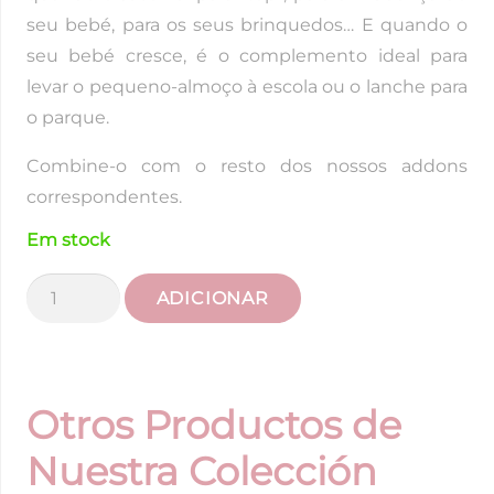
seu bebé, para os seus brinquedos… E quando o
seu bebé cresce, é o complemento ideal para
levar o pequeno-almoço à escola ou o lanche para
o parque.
Combine-o com o resto dos nossos addons
correspondentes.
Em stock
Quantidade
ADICIONAR
de
Talega
Vichy
Aqua
Otros Productos de
mini
Nuestra Colección