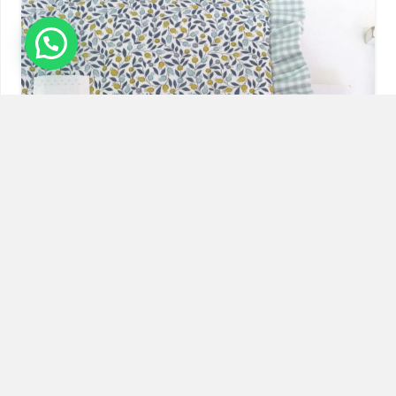
Trocador Combinado Liberty e Vichy
Aqua
39,00
€