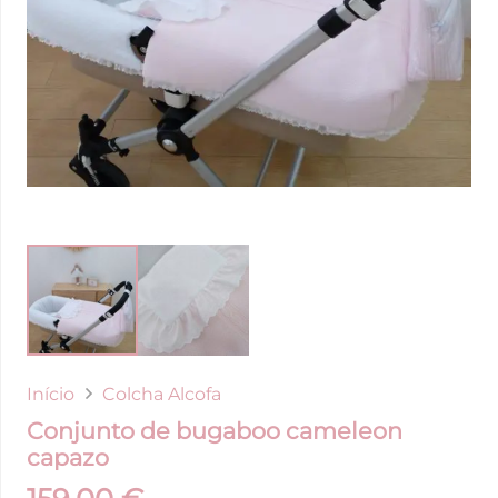
Início
Colcha Alcofa
Conjunto de bugaboo cameleon
capazo