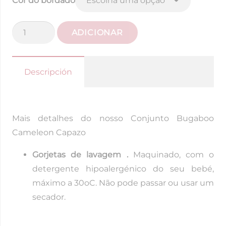
Cor do bordado
Quantidade
ADICIONAR
de
Conjunto
de
Descripción
bugaboo
cameleon
capazo
Mais detalhes do nosso Conjunto Bugaboo
Cameleon Capazo
Gorjetas de lavagem .
Maquinado, com o
detergente hipoalergénico do seu bebé,
máximo a 30oC. Não pode passar ou usar um
secador.