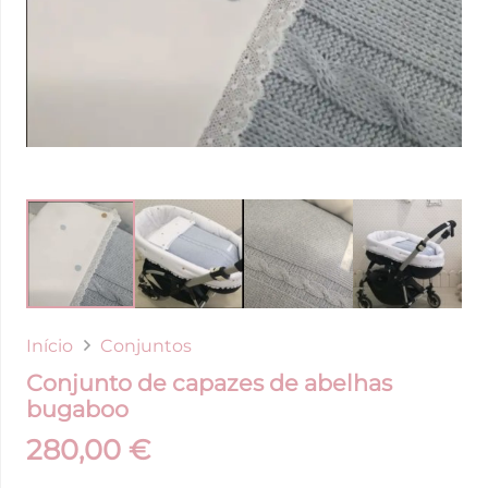
Início
Conjuntos
Conjunto de capazes de abelhas
bugaboo
280,00
€