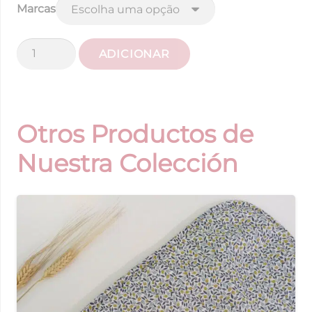
Marcas
Quantidade
ADICIONAR
de
Saco
Cadeira
Liberty
Otros Productos de
Flores
Nuestra Colección
e
Vichy
Aqua