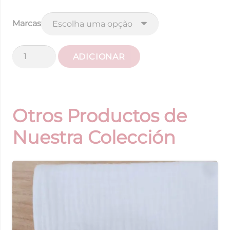
Marcas
Quantidade
ADICIONAR
de
Saco
Carrinho
de
Otros Productos de
Passeio
Nuestra Colección
Liberty
Rosa
Claro