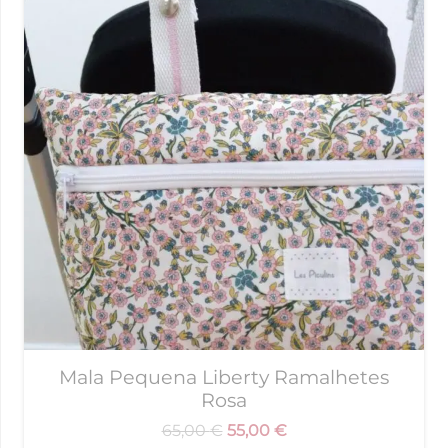
Mala Pequena Liberty Ramalhetes
Rosa
65,00
€
55,00
€