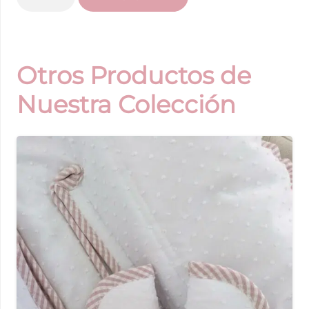
de
Jogo
De
Plumeti
Otros Productos de
Lazadas
Nuestra Colección
Branco