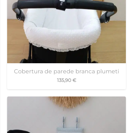
Cobertura de parede branca plumeti
135,90
€