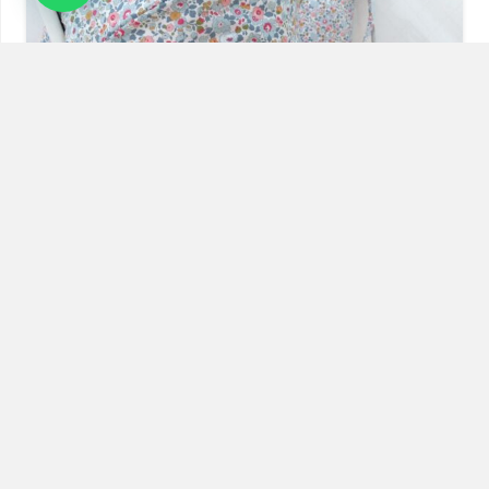
Capota Liberty Betsy Plomo
149,90
€