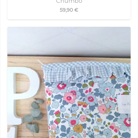
Chumbo
59,90
€