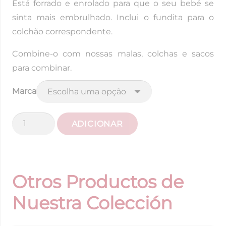
Está forrado e enrolado para que o seu bebé se
sinta mais embrulhado. Inclui o fundita para o
colchão correspondente.
Combine-o com nossas malas, colchas e sacos
para combinar.
Marca
Quantidade
ADICIONAR
de
Cobertura
de
parede
Otros Productos de
Liberty
Nuestra Colección
Lead