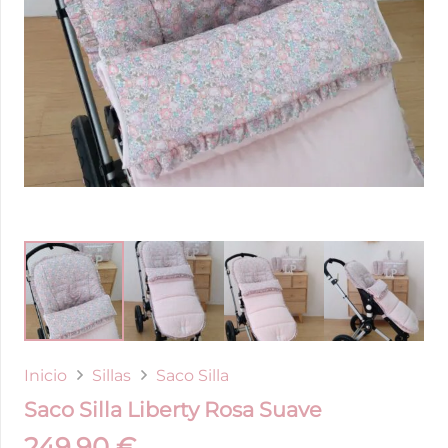
Inicio
Sillas
Saco Silla
Saco Silla Liberty Rosa Suave
249,90
€