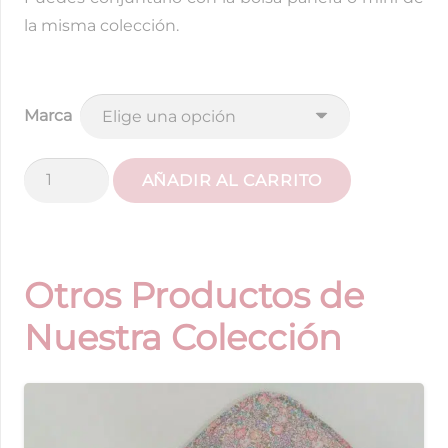
la misma colección.
Marca
Saco
AÑADIR AL CARRITO
Silla
Liberty
Rosa
Suave
Otros Productos de
cantidad
Nuestra Colección