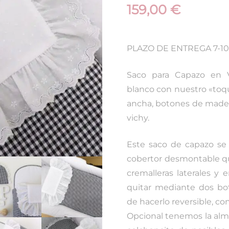
159,00
€
PLAZO DE ENTREGA 7-10
Saco para Capazo en 
blanco con nuestro «toque
ancha, botones de mader
vichy.
Este saco de capazo se
cobertor desmontable qu
cremalleras laterales 
quitar mediante dos bo
de hacerlo reversible, con
Opcional tenemos la alm