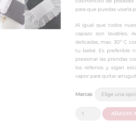
colchoncito de posibles
para que puedas usarla po
Al igual que todos nue
capazo son lavables. 
delicadas, max. 30º C c
tu bebé. Es preferible n
presionar las prendas co
los rellenos y sigan es
vapor para quitar arruguit
Marcas
Saco
AÑADIR 
Capazo
Vichy