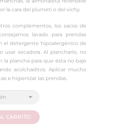
 manchas, la almohadita reversible
r la cara del plumeti o del vichy.
stros complementos, los sacos de
Aconsejamos lavado para prendas
on el detergente hipoalergénico de
o usar secadora. Al plancharlo, no
n la plancha para que ésta no baje
tando acolchaditos. Aplicar mucho
as e higienizar las prendas.
AL CARRITO