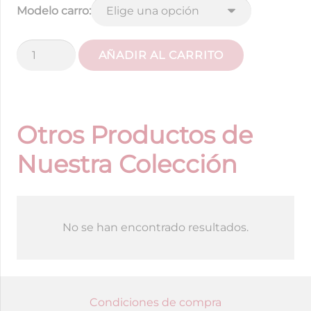
Modelo carro:
Colchoneta
AÑADIR AL CARRITO
Vichy
cielo
~
Elige
Otros Productos de
modelo
Nuestra Colección
de
carro
cantidad
No se han encontrado resultados.
Condiciones de compra