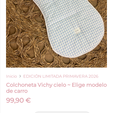
Inicio
EDICIÓN LIMITADA PRIMAVERA 2026
Colchoneta Vichy cielo ~ Elige modelo
de carro
99,90
€