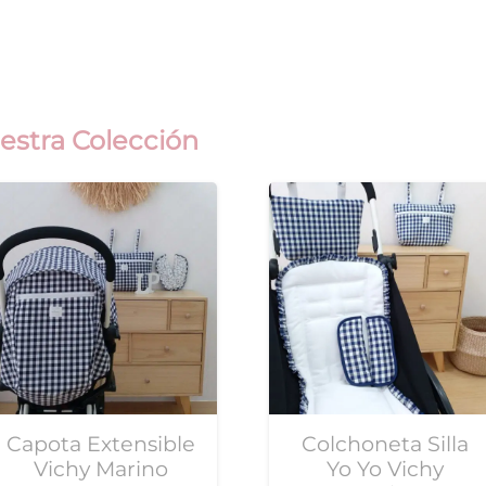
estra Colección
Capota Extensible
Colchoneta Silla
Vichy Marino
Yo Yo Vichy