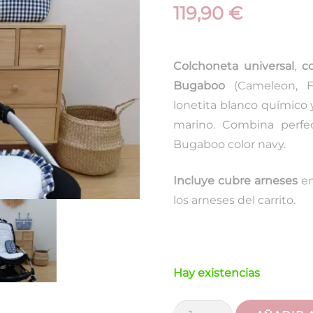
119,90
€
Colchoneta universal
,
c
Bugaboo
(Cameleon, F
lonetita blanco químico y
marino. Combina perfe
Bugaboo color navy.
Incluye cubre arneses
en
los arneses del carrito.
Hay existencias
Colchoneta