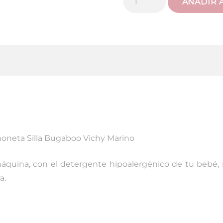
AÑADIR 
Universal
Vichy
Marino
cantidad
honeta Silla Bugaboo Vichy Marino
máquina, con el detergente hipoalergénico de tu bebé
a.