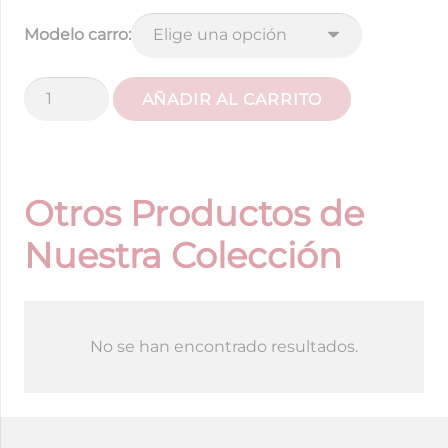
Modelo carro:
Colchoneta
AÑADIR AL CARRITO
Raya
cielo
~
Elige
Otros Productos de
modelo
Nuestra Colección
de
carro
cantidad
No se han encontrado resultados.