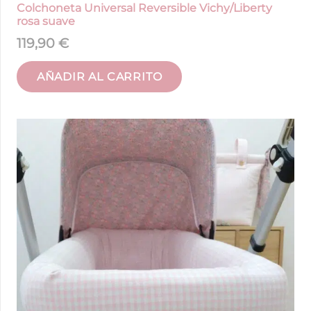
Colchoneta Universal Reversible Vichy/Liberty
rosa suave
119,90
€
AÑADIR AL CARRITO